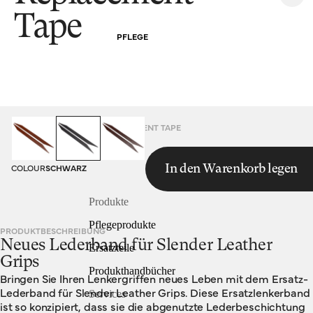
Tape
PFLEGE
HOMEPAGE
LEATHER REPLACEMENT TAPE
COLOUR
SCHWARZ
In den Warenkorb legen
Produkte
Pflegeprodukte
PRODUKTBESCHREIBUNG
Neues Lederband für Slender Leather
Ersatzteile
Grips
Produkthandbücher
Bringen Sie Ihren Lenkergriffen neues Leben mit dem Ersatz-
Lederband für Slender Leather Grips. Diese Ersatzlenkerband
Services
ist so konzipiert, dass sie die abgenutzte Lederbeschichtung