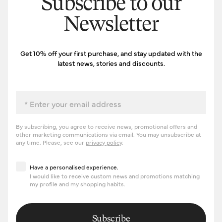
Subscribe to our
Newsletter
Get 10% off your first purchase, and stay updated with the
latest news, stories and discounts.
Email
By subscribing, you agree to receive news, promotional offers and
other marketing communications via email. You may unsubscribe at
any time. Please, see our
privacy policy
.
Have a personalised experience
Have a personalised experience.
I would like to receive custom news and promotions matching
my profile and my shopping habits.
Subscribe