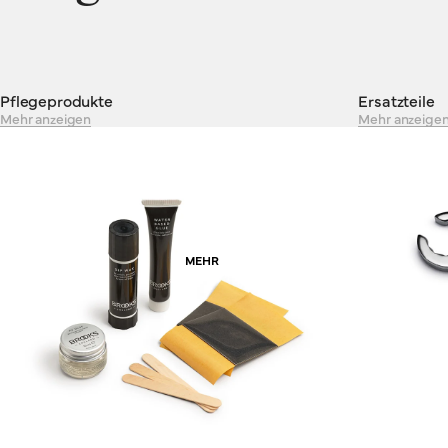
sind für Räder mit geradem Lenker konzipiert. Das bedeutet
meist Geländeräder oder Mountainbikes, auch wenn die Wahl,
wohin Sie fahren und auf welchem Untergrund, ganz bei Ihnen
liegt.
Pflegeprodukte
Ersatzteile
Mehr anzeigen
Mehr anzeige
MEHR