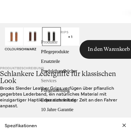
HOMEPAGE
SLENDER LEATHER GRIPS
+ 1
Produkte
COLOUR
SCHWARZ
In den Warenkorb 
Pflegeprodukte
Ersatzteile
PRODUKTBESCHREIBUNG
Produkthandbücher
Schlankere Ledergriffe für klassischen
Look
Services
Brooks Slender Leather Grips verfügen über pflanzlich
Pflegeanleitung
gegerbtes Lederband, ein natürliches Material mit
einzigartiger Haptik, das sich mit der Zeit an den Fahrer
Reparaturanleitung
anpasst.
10 Jahre Garantie
Spezifikationen