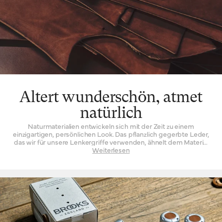
Altert wunderschön, atmet
natürlich
Naturmaterialien entwickeln sich mit der Zeit zu einem
einzigartigen, persönlichen Look. Das pflanzlich gegerbte Leder,
das wir für unsere Lenkergriffe verwenden, ähnelt dem Material
unserer Sättel, ist jedoch dünner und geschmeidiger. Es ist
Weiterlesen
wunderschön anzusehen, reift mit der Zeit und entwickelt eine
Patina – die physische Geschichte der bisherigen Nutzung Ihres
Produkts. Leder dieser Art ist zudem strapazierfähig, eine
wichtige Eigenschaft für Gegenstände, die von Radfahrer:innen
genutzt werden. Es übersteht viele Kilometer, viele Arbeitswege,
viele Abstecher abseits der Wege. Die natürliche
Atmungsaktivität von Leder sorgt bei jeder Fahrt für Komfort,
von anspruchsvollen Touren bis zu kürzeren Ausflügen, und hält
Ihre Handflächen frisch.