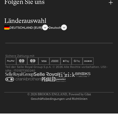
Folgen Sie uns
Länderauswahl
DEUTSCHLAND (EUR)
Deutsch
Sichere Zahlung mit
Teil der Selle Royal Group S.p.A. © 2026 Alle Rechte vorbehalten. USt-
IdNr.: IT01577350240
Datenschutzerklärung
© 2026
BROOKS ENGLAND
, Powered by
Glint
Geschäftsbedingungen und Richtlinien