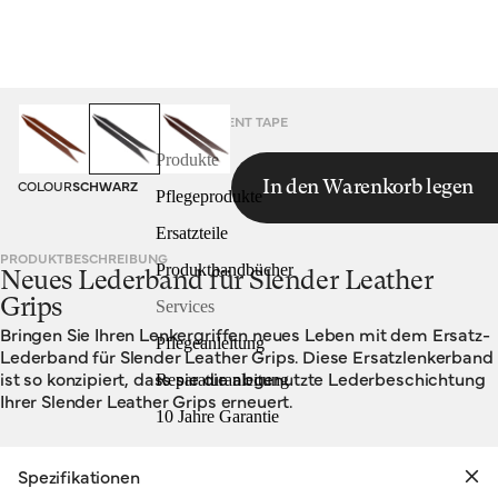
HOMEPAGE
LEATHER REPLACEMENT TAPE
Produkte
COLOUR
SCHWARZ
In den Warenkorb legen
Pflegeprodukte
Ersatzteile
PRODUKTBESCHREIBUNG
Produkthandbücher
Neues Lederband für Slender Leather
Grips
Services
Bringen Sie Ihren Lenkergriffen neues Leben mit dem Ersatz-
Pflegeanleitung
Lederband für Slender Leather Grips. Diese Ersatzlenkerband
ist so konzipiert, dass sie die abgenutzte Lederbeschichtung
Reparaturanleitung
Ihrer Slender Leather Grips erneuert.
10 Jahre Garantie
Spezifikationen