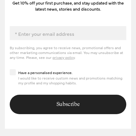
Get 10% off your first purchase, and stay updated with the
latest news, stories and discounts.
Email
By subscribing, you agree to receive news, promotional offers and
other marketing communications via email. You may unsubscribe at
any time. Please, see our
privacy policy
.
Have a personalised experience
Have a personalised experience.
I would like to receive custom news and promotions matching
my profile and my shopping habits.
Subscribe