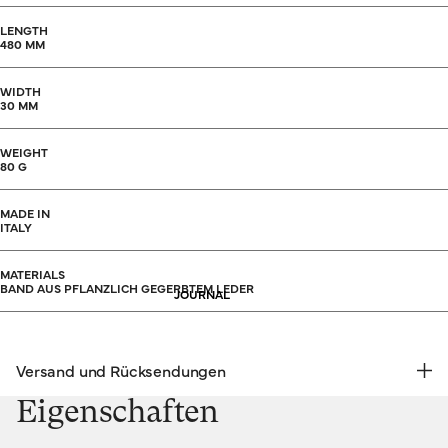
LENGTH
480 MM
WIDTH
30 MM
WEIGHT
80 G
MADE IN
ITALY
MATERIALS
BAND AUS PFLANZLICH GEGERBTEM LEDER
JOURNAL
Versand und Rücksendungen
KOSTENLOSE RÜCKSENDUNG | EXPRESSVERSAND
Eigenschaften
Versand & Rücksendungen