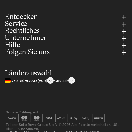
Entdecken
Service
Rechtliches
Unternehmen
Hilfe
Folgen Sie uns
Länderauswahl
DEUTSCHLAND (EUR)
Deutsch
Sichere Zahlung mit
Teil der Selle Royal Group S.p.A. © 2026 Alle Rechte vorbehalten. USt-
IdNr.: IT01577350240