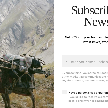
Subscri
News
Get 10% off your first purch
latest news, sto
Email
By subscribing, you agree to recei
other marketing communications v
any time. Please, see our
privacy p
Have a personalised exp
Have a personalised experien
I would like to receive cust
profile and my shopping habit