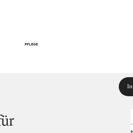
PFLEGE
In
für
M