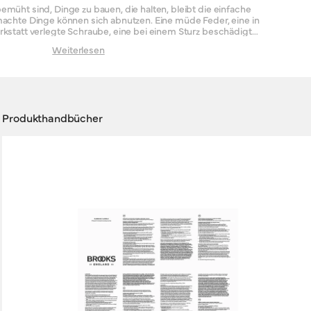
emüht sind, Dinge zu bauen, die halten, bleibt die einfache
ge können sich abnutzen. Eine müde Feder, eine in
kstatt verlegte Schraube, eine bei einem Sturz beschädigte
llstricke lauern doch auf das moderne Fahrrad! Sollte ein Teil
Weiterlesen
s einmal seinen Geist aufgeben, mag die Versuchung groß
ehelfsersatz zu ersetzen. Wir raten davon ab und empfehlen
inal. Anders gesagt: Geben Sie sich nicht mit Zweitbestem
zufrieden – Brooks ist das Original.
Produkthandbücher