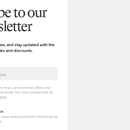
be to our
letter
ase, and stay updated with the
ries and discounts.
ve news, promotional offers and
ia email. You may unsubscribe at
olicy
.
erience
ce.
om news and promotions matching my
s.