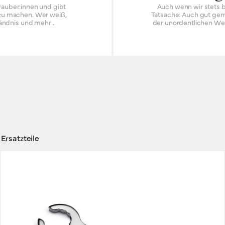
auber:innen und gibt
Auch wenn wir stets b
t zu machen. Wer weiß,
Tatsache: Auch gut gemachte Din
ständnis und mehr
der unordentlichen Wer
Schiene. Ach, welche Fa
gland-Händler.
Ihres Brooks-Produkt
sein, es durch einen B
stattdessen das Orig
Ersatzteile