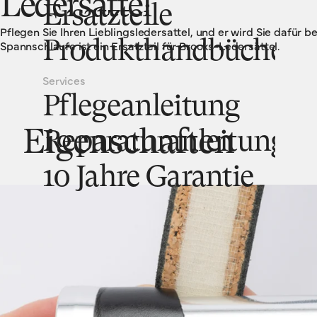
Ledersättel
Ersatzteile
Pflegen Sie Ihren Lieblingsledersattel, und er wird Sie dafür b
Spannschlaufe ist ein Ersatzteil für Brooks-Ledersättel.
Produkthandbücher
Services
Pflegeanleitung
Eigenschaften
Reparaturanleitung
10 Jahre Garantie