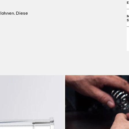
elohnen. Diese
M
S
V