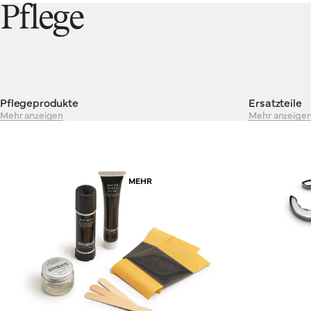
aufgeben, mag die Versuchung groß sein, es durch einen
Pflege
Behelfsersatz zu ersetzen. Wir raten davon ab und empfehlen
stattdessen das Original. Anders gesagt: Geben Sie sich nicht
mit Zweitbestem zufrieden – Brooks ist das Original.
Pflegeprodukte
Ersatzteile
Mehr anzeigen
Mehr anzeige
MEHR