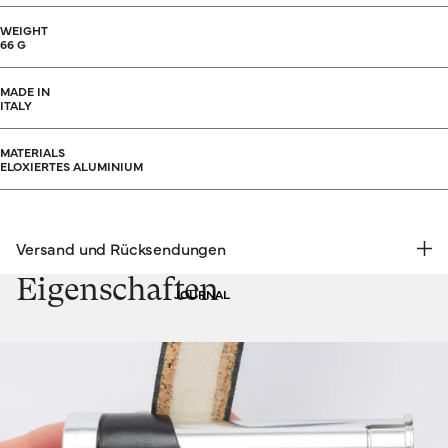
WEIGHT
66 G
MADE IN
ITALY
MATERIALS
ELOXIERTES ALUMINIUM
Versand und Rücksendungen
KOSTENLOSE RÜCKSENDUNG | EXPRESSVERSAND
Eigenschaften
JOURNAL
Versand & Rücksendungen