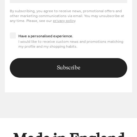
By subscribing, you agree to receive news, promotional offers and
other marketing communications via email. You may unsubscribe at
any time. Please, see our
privacy policy
.
Have a personalised experience
Have a personalised experience.
I would like to receive custom news and promotions matching
my profile and my shopping habits.
Subscribe