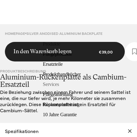
HOMEPAGE
SILVER ANODISED ALUMINIUM BACKPLATE
Produkte
In den Warenkorb legen
€39,00
Pflegeprodukte
Ersatzteile
PRODUKTBESCHREIBUNG
Produkthandbücher
Aluminium-Rückenplatte als Cambium-
Ersatzteil
Services
Die Beziehung zwischen einem Fahrer und seinem Sattel ist
Pflegeanleitung
eine, die nur tiefer wird, je mehr Kilometer sie zusammen
zurücklegen. Diese Rückenplatte ist ein Ersatzteil für
Reparaturanleitung
Cambium-Sättel.
10 Jahre Garantie
Spezifikationen