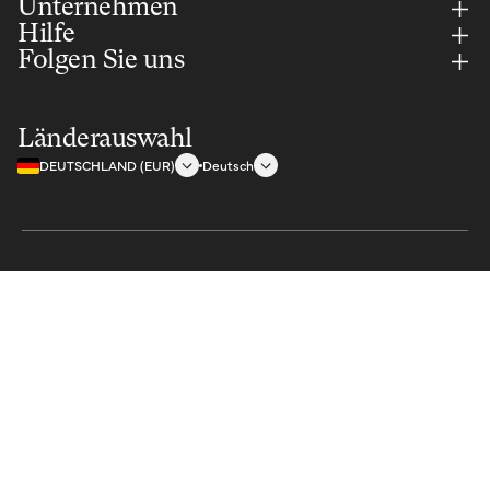
Unternehmen
Hilfe
Folgen Sie uns
Länderauswahl
DEUTSCHLAND (EUR)
Deutsch
Sichere Zahlung mit
Teil der Selle Royal Group S.p.A. © 2026 Alle Rechte vorbehalten. USt-
IdNr.: IT01577350240
In den Warenkorb legen
€39,00
Datenschutzerklärung
© 2026
BROOKS ENGLAND
, Powered by
Glint
Geschäftsbedingungen und Richtlinien