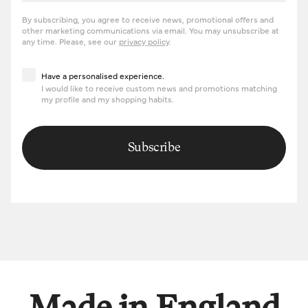
By subscribing, you agree to receive news, promotional offers and
other marketing communications via email. You may unsubscribe at
any time. Please, see our
privacy policy
.
Have a personalised experience
Have a personalised experience.
I would like to receive custom news and promotions matching
my profile and my shopping habits.
Subscribe