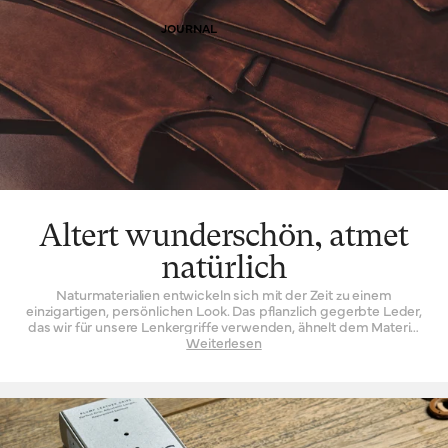
JOURNAL
Altert wunderschön, atmet
natürlich
Naturmaterialien entwickeln sich mit der Zeit zu einem
einzigartigen, persönlichen Look. Das pflanzlich gegerbte Leder,
das wir für unsere Lenkergriffe verwenden, ähnelt dem Material
unserer Sättel, ist jedoch dünner und geschmeidiger. Es ist
Weiterlesen
wunderschön anzusehen, reift mit der Zeit und entwickelt eine
Patina – die physische Geschichte der bisherigen Nutzung Ihres
Produkts. Leder dieser Art ist zudem strapazierfähig, eine
wichtige Eigenschaft für Gegenstände, die von Radfahrer:innen
genutzt werden. Es übersteht viele Kilometer, viele Arbeitswege,
viele Abstecher abseits der Wege. Die natürliche