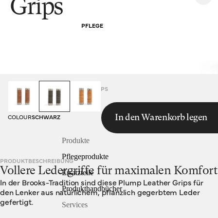
Grips
PFLEGE
HOMEPAGE
PLUMP LEATHER GRIPS
COLOUR
SCHWARZ
In den Warenkorb legen
Produkte
Pflegeprodukte
PRODUKTBESCHREIBUNG
Vollere Ledergriffe für maximalen Komfort
Ersatzteile
In der Brooks-Tradition sind diese Plump Leather Grips für
Produkthandbücher
den Lenker aus natürlichem, pflanzlich gegerbtem Leder
gefertigt.
Services