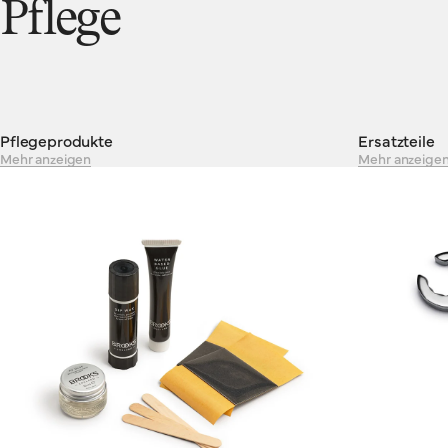
Pflege
Unsere Lenkergriffe sind gemacht, um Ihnen die zuverlässige
Handhabung zu geben, die Sie brauchen. Brooks-Lenkergriffe
sind für Räder mit geradem Lenker konzipiert. Das bedeutet
meist Geländeräder oder Mountainbikes, auch wenn die Wahl,
wohin Sie fahren und auf welchem Untergrund, ganz bei Ihnen
liegt.
Pflegeprodukte
Ersatzteile
Mehr anzeigen
Mehr anzeige