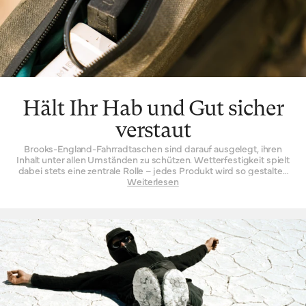
Hält Ihr Hab und Gut sicher
verstaut
Brooks-England-Fahrradtaschen sind darauf ausgelegt, ihren
Inhalt unter allen Umständen zu schützen. Wetterfestigkeit spielt
dabei stets eine zentrale Rolle – jedes Produkt wird so gestaltet,
dass es den Elementen, denen es wahrscheinlich begegnet,
Weiterlesen
entschlossen standhält. Das wird auf verschiedene Weise
erreicht. Unsere Canvas-Artikel erhalten wasserabweisende
Behandlungen, während die technischeren Ausrüstungsteile
aus synthetischen Materialien verschweißte Nähte für einen
vollständig wasserdichten „Dry Bag“-Effekt aufweisen. Auch
Sicherheit ist von großer Bedeutung. Denn nichts ist
frustrierender, als in einem einzigen, voluminösen Fach nach
dem einen gesuchten Gegenstand zu wühlen. Getrennte Fächer,
etwa für Laptops in unseren Pendlertaschen oder eine Notfall-
Kreditkarte in unserer Tourenreihe, spiegeln diese kleine, aber
wichtige Überlegung wider: Es ist praktisch, für unterschiedliche