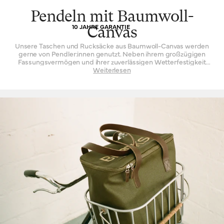
Pendeln mit Baumwoll-
10 JAHRE GARANTIE
Canvas
Unsere Taschen und Rucksäcke aus Baumwoll-Canvas werden
gerne von Pendler:innen genutzt. Neben ihrem großzügigen
Fassungsvermögen und ihrer zuverlässigen Wetterfestigkeit
sind sie unbestreitbar stilvoll – und wo zählt Erscheinung mehr
Weiterlesen
als in der modernen Großstadt? Bei Brooks stehen wir
konsequent für Form und Funktion, und der Nutzen unseres
Baumwoll-Canvas-Materials wird durch eine Polyurethan-
Beschichtung weiter verstärkt, die es wasserabweisend macht.