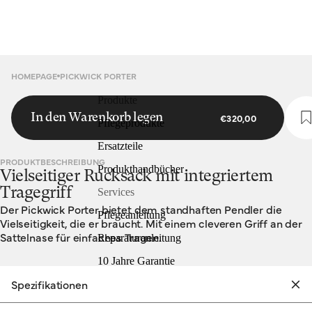
HOMEPAGE
PICKWICK PORTER
Produkte
In den Warenkorb legen
€320,00
Pflegeprodukte
Ersatzteile
PRODUKTBESCHREIBUNG
Produkthandbücher
Vielseitiger Rucksack mit integriertem
Tragegriff
Services
Der Pickwick Porter bietet dem standhaften Pendler die
Pflegeanleitung
Vielseitigkeit, die er braucht. Mit einem cleveren Griff an der
Sattelnase für einfaches Tragen.
Reparaturanleitung
10 Jahre Garantie
Spezifikationen