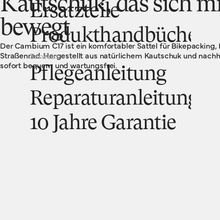
Kautschuk, das sich m
Ersatzteile
bewegt
Produkthandbücher
Der Cambium C17 ist ein komfortabler Sattel für Bikepacking,
Straßenrad. Hergestellt aus natürlichem Kautschuk und nachha
Services
sofort bequem und wartungsfrei.
Pflegeanleitung
Reparaturanleitung
10 Jahre Garantie