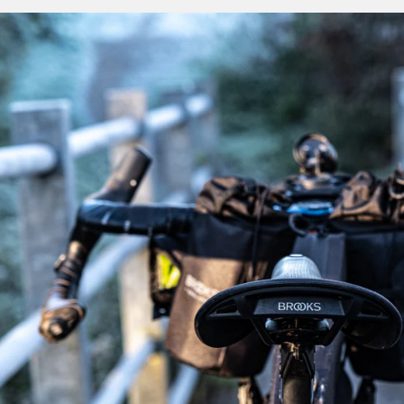
Modell an ihr Wettkampfrad. Pendler:innen verlassen si
unebener Stadtstraßen zu dämpfen. Seine Allround-Tauglich
Offroad-Entdecker:innen, sich für ein Modell an ihrem
entscheiden.