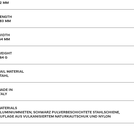
2 MM
ENGTH
83 MM
WIDTH
64 MM
EIGHT
64 G
AIL MATERIAL
TAHL
ADE IN
TALY
ATERIALS
LUMINIUMNIETEN, SCHWARZ PULVERBESCHICHTETE STAHLSCHIENE,
UFLAGE AUS VULKANISIERTEM NATURKAUTSCHUK UND NYLON