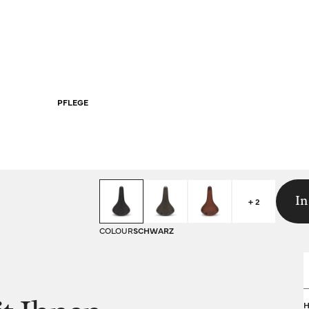
PFLEGE
In
+ 2
COLOUR
SCHWARZ
H