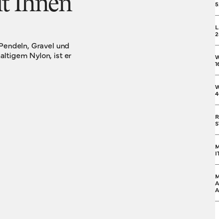
it Ihnen
5
L
2
 Pendeln, Gravel und
ltigem Nylon, ist er
1
W
4
R
S
M
I
M
A
A