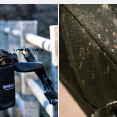
ch darauf, den Lärm
komfortabel – eine „Einfahrzeit“ 
keit inspiriert viele
Gummi über hohe Elast
 Expeditionsrad zu
Form zurückzukehren. E
was e
10 JAHRE GARANTIE